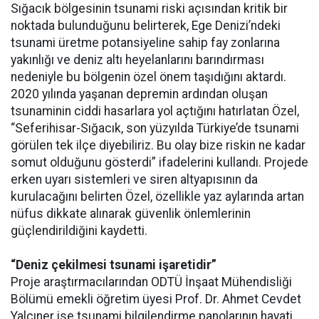
Sığacık bölgesinin tsunami riski açısından kritik bir
noktada bulunduğunu belirterek, Ege Denizi’ndeki
tsunami üretme potansiyeline sahip fay zonlarına
yakınlığı ve deniz altı heyelanlarını barındırması
nedeniyle bu bölgenin özel önem taşıdığını aktardı.
2020 yılında yaşanan depremin ardından oluşan
tsunaminin ciddi hasarlara yol açtığını hatırlatan Özel,
“Seferihisar-Sığacık, son yüzyılda Türkiye’de tsunami
görülen tek ilçe diyebiliriz. Bu olay bize riskin ne kadar
somut olduğunu gösterdi” ifadelerini kullandı. Projede
erken uyarı sistemleri ve siren altyapısının da
kurulacağını belirten Özel, özellikle yaz aylarında artan
nüfus dikkate alınarak güvenlik önlemlerinin
güçlendirildiğini kaydetti.
“Deniz çekilmesi tsunami işaretidir”
Proje araştırmacılarından ODTÜ İnşaat Mühendisliği
Bölümü emekli öğretim üyesi Prof. Dr. Ahmet Cevdet
Yalçıner ise tsunami bilgilendirme panolarının hayati