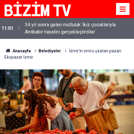
Altın fiyatları 7 haftanın zirvesinde: Gram, çeyrek ve
10:58
Cumhuriyet altını bugün ne kadar oldu?
Anasayfa
Belediyeler
İzmir’in ömrü uzatan pazarı:
Ekopazar İzmir