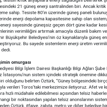
tesisin kritik altyapılara enerji sağladığını belirterek ş
esindeki 21 güneş enerji santralinden biri. Ancak kriti
neme sahip. Tesiste 80’in üzerinde güneş paneli bulunuy
zerinde enerji depolama kapasitesine sahip olan sis
ı enerji sayesinde güneşsiz geçen dört güne kadar kesint
lerinin verimliliğini artırmak amacıyla düzenli bakım ve 
ir Büyükşehir Belediyesi’nin öz kaynaklarıyla güneş ener
eştiriyoruz. Bu sayede sistemlerin enerji üretim verimlili
 dedi.
işimin omurgası
ediyesi Bilgi İşlem Dairesi Başkanlığı Bilgi Ağları Şub
z İstasyonu’nun sistem içindeki stratejik önemine dikk
 biri olduğunu belirten Öztürk, “Güney bölgesindeki birç
ıyla verileri Toros’taki merkezimize iletiyoruz. Afet ve
ra hızlı müdahale edilebilmesi açısından telsiz haberl
hangi bir noktasından yapılan telsiz anonslarının siste
 eden Öztürk, itfaiye, zabıta, metro ve diğer belediye bir