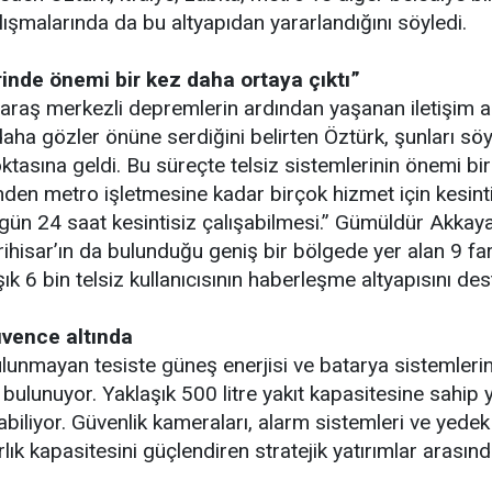
lışmalarında da bu altyapıdan yararlandığını söyledi.
inde önemi bir kez daha ortaya çıktı”
aş merkezli depremlerin ardından yaşanan iletişim aks
z daha gözler önüne serdiğini belirten Öztürk, şunları 
asına geldi. Bu süreçte telsiz sistemlerinin önemi bir k
en metro işletmesine kadar birçok hizmet için kesintis
7 gün 24 saat kesintisiz çalışabilmesi.” Gümüldür Akkay
rihisar’ın da bulunduğu geniş bir bölgede yer alan 9 fa
ık 6 bin telsiz kullanıcısının haberleşme altyapısını dest
üvence altında
unmayan tesiste güneş enerjisi ve batarya sistemlerinin
 bulunuyor. Yaklaşık 500 litre yakıt kapasitesine sahip 
biliyor. Güvenlik kameraları, alarm sistemleri ve yedek e
rlık kapasitesini güçlendiren stratejik yatırımlar arasınd