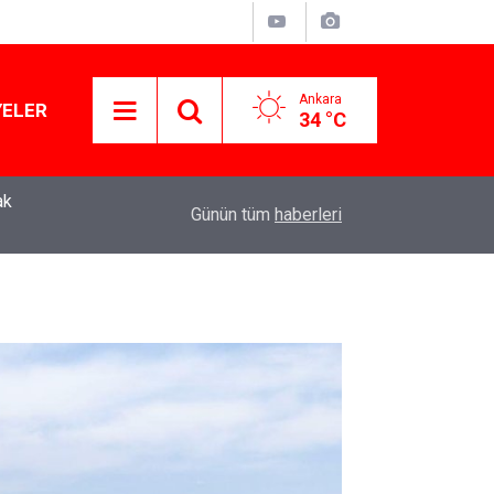
Ankara
YELER
34 °C
Murat Ağırel'den çarpıcı kulis bilgisi: AKP'nin y
11:41
Günün tüm
haberleri
operasyon geliyor!