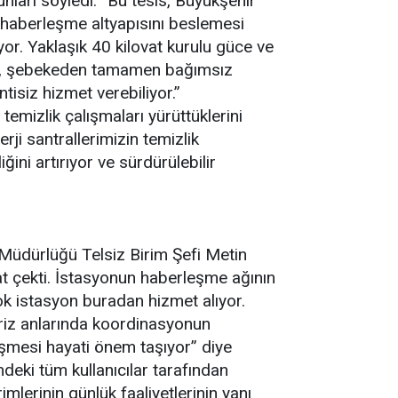
unları söyledi: “Bu tesis, Büyükşehir
k haberleşme altyapısını beslemesi
or. Yaklaşık 40 kilovat kurulu güce ve
tem, şebekeden tamamen bağımsız
isiz hizmet verebiliyor.”
temizlik çalışmaları yürüttüklerini
ji santrallerimizin temizlik
ğini artırıyor ve sürdürülebilir
e Müdürlüğü Telsiz Birim Şefi Metin
at çekti. İstasyonun haberleşme ağının
ok istasyon buradan hizmet alıyor.
 kriz anlarında koordinasyonun
eşmesi hayati önem taşıyor” diye
mdeki tüm kullanıcılar tarafından
imlerinin günlük faaliyetlerinin yanı