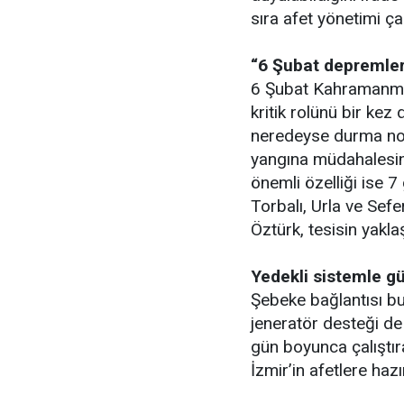
sıra afet yönetimi ça
“6 Şubat depremler
6 Şubat Kahramanmar
kritik rolünü bir ke
neredeyse durma nokt
yangına müdahalesind
önemli özelliği ise 
Torbalı, Urla ve Sefe
Öztürk, tesisin yaklaş
Yedekli sistemle g
Şebeke bağlantısı bul
jeneratör desteği de
gün boyunca çalıştıra
İzmir’in afetlere hazı