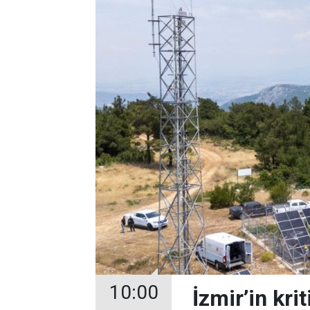
10:00
İzmir’in kri