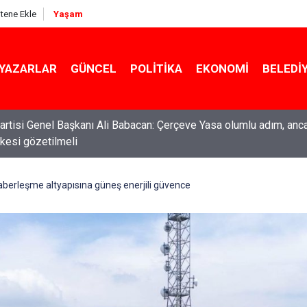
itene Ekle
Yaşam
YAZARLAR
GÜNCEL
POLITIKA
EKONOMI
BELEDI
ti Genel Başkanı Özgür Özel: “Şehit ailelerinin, gazilerin yanına
acağımız, gözüne bakamayacağımız işlerin içinde olmayız”
 haberleşme altyapısına güneş enerjili güvence