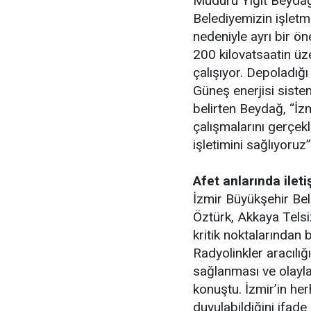
Müdürü Yiğit Beydağ, 
Belediyemizin işletm
nedeniyle ayrı bir ö
200 kilovatsaatin ü
çalışıyor. Depoladığ
Güneş enerjisi sistem
belirten Beydağ, “İzm
çalışmalarını gerçekl
işletimini sağlıyoruz”
Afet anlarında ilet
İzmir Büyükşehir Bel
Öztürk, Akkaya Telsi
kritik noktalarından
Radyolinkler aracılığ
sağlanması ve olayla
konuştu. İzmir’in her
duyulabildiğini ifade