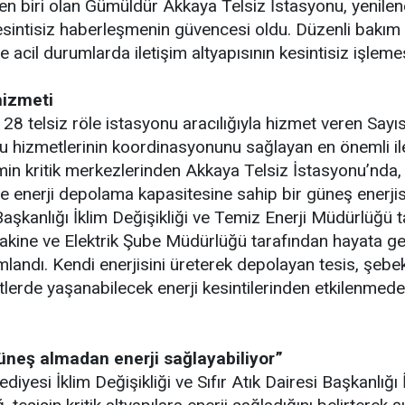
n biri olan Gümüldür Akkaya Telsiz İstasyonu, yenilen
sintisiz haberleşmenin güvencesi oldu. Düzenli bakım 
e acil durumlarda iletişim altyapısının kesintisiz işlemes
hizmeti
, 28 telsiz röle istasyonu aracılığıyla hizmet veren Sayı
 hizmetlerinin koordinasyonunu sağlayan en önemli ilet
min kritik merkezlerinden Akkaya Telsiz İstasyonu’nda,
e enerji depolama kapasitesine sahip bir güneş enerjisi 
 Başkanlığı İklim Değişikliği ve Temiz Enerji Müdürlüğü t
akine ve Elektrik Şube Müdürlüğü tarafından hayata geç
amlandı. Kendi enerjisini üreterek depolayan tesis, şeb
fetlerde yaşanabilecek enerji kesintilerinden etkilenm
üneş almadan enerji sağlayabiliyor”
diyesi İklim Değişikliği ve Sıfır Atık Dairesi Başkanlığı