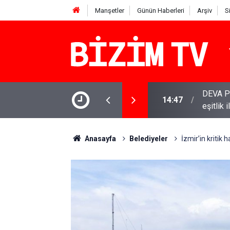
Manşetler
Günün Haberleri
Arşiv
S
 Babacan: Çerçeve Yasa olumlu adım, ancak
YENİ Par
11:51
varamay
Anasayfa
Belediyeler
İzmir’in kritik