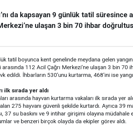
nı da kapsayan 9 günlük tatil süresince al
Merkezi’ne ulaşan 3 bin 70 ihbar doğrult
ünlük tatil boyunca kent genelinde meydana gelen yangın
i arasında 112 Acil Çağrı Merkezi’ne ulaşan 3 bin 70
vk edildi. İhbarların 530’unu kurtarma, 468’ini ise yangı
 ilk sırada yer aldı
ı arasında hayvan kurtarma vakaları ilk sırada yer aldı
lan 275 hayvanı güvenli şekilde kurtardı. Ayrıca 39 
sı, 37 su baskını ve 9 intihar girişimi olayına müdahale 
umlar ve benzeri birçok olayda da ekipler görev aldı.