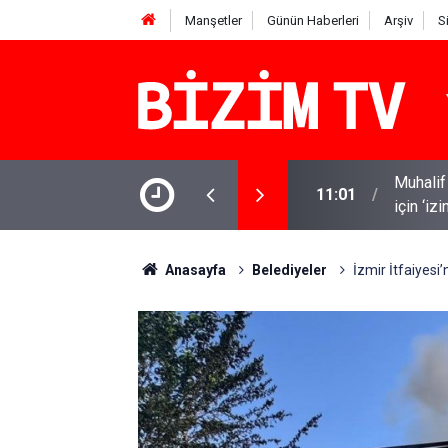
Manşetler
Günün Haberleri
Arşiv
S
Muhalif 
kip husumetlilerini kovaladı
11:01
için ‘iz
Anasayfa
Belediyeler
İzmir İtfaiyesi’