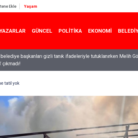
itene Ekle
Yaşam
YAZARLAR
GÜNCEL
POLITIKA
EKONOMI
BELEDI
belediye başkanları gizli tanık ifadeleriyle tutuklanırken Melih G
in’ çıkmadı!
ne tatil yok