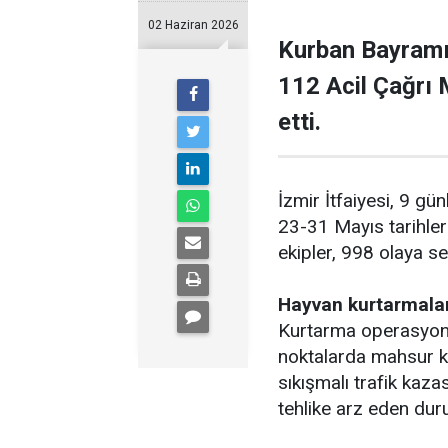
02 Haziran 2026
Kurban Bayramı’
112 Acil Çağrı 
etti.
İzmir İtfaiyesi, 9 g
23-31 Mayıs tarihler
ekipler, 998 olaya se
Hayvan kurtarmaları
Kurtarma operasyonlar
noktalarda mahsur ka
sıkışmalı trafik kaza
tehlike arz eden dur