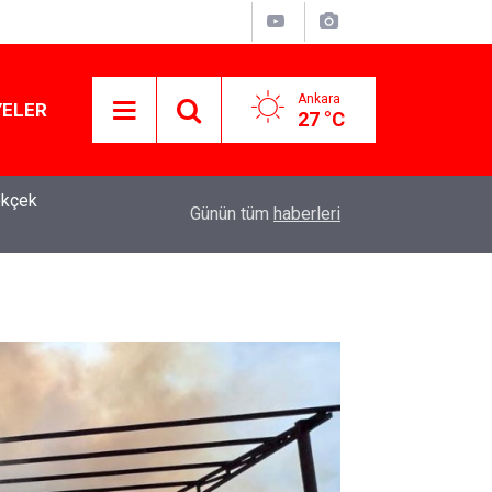
Ankara
YELER
27 °C
ökçek
10:58
Kanlı saldırıların ardından okullarda yeni dönem 
Günün tüm
haberleri