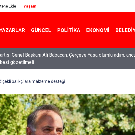
itene Ekle
Yaşam
YAZARLAR
GÜNCEL
POLITIKA
EKONOMI
BELEDI
ti Genel Başkanı Özgür Özel: “Şehit ailelerinin, gazilerin yanına
acağımız, gözüne bakamayacağımız işlerin içinde olmayız”
lçekli balıkçılara malzeme desteği