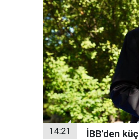
14:21
İBB’den küç