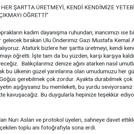
 HER ŞARTTA ÜRETMEYİ, KENDİ KENDİMİZE YETEBİ
ÇIKMAYI ÖĞRETTİ”
prakların kadim dayanışma ruhundan; inancımızı ise bi
ir gelecek bırakan Ulu Önderimiz Gazi Mustafa Kemal A
lıyoruz. Atatürk bizlere her şartta üretmeyi, kendi ken
ayı öğretti. İşte tam da bu yüzden, karşı karşıya kaldı
iz. Balıkçılarımız denize ağını atarken nasıl umutla 
rak bu ülkenin güzel yarınlarına olan umudumuzu her g
. Göğüs gerebilmek çok zordur. Ayakta durabilmek çok
etin aşığıysanız bu memleketi, bu yurdu seviyorsanız si
likte kavuşacağız. Bu duygularla hepinize teşekkür ediyo
n Nuri Aslan ve protokol üyeleri, sahneye davet ettikle
çekilen toplu anı fotoğrafıyla sona erdi.