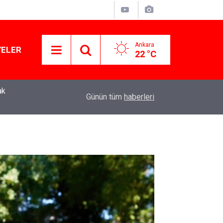
Ankara
YELER
22 °C
Murat Ağırel'den çarpıcı kulis bilgisi: AKP'nin y
11:41
Günün tüm
haberleri
operasyon geliyor!