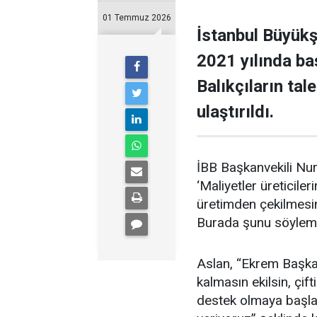
01 Temmuz 2026
İstanbul Büyükş
2021 yılında ba
Balıkçıların ta
ulaştırıldı.
İBB Başkanvekili Nur
‘Maliyetler üreticile
üretimden çekilmesin,
Burada şunu söylemek 
Aslan, “Ekrem Başkanı
kalmasın ekilsin, çif
destek olmaya başlad