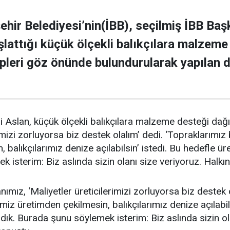
ehir Belediyesi’nin(İBB), seçilmiş İBB B
şlattığı küçük ölçekli balıkçılara malzem
lepleri göz önünde bulundurularak yapılan 
i Aslan, küçük ölçekli balıkçılara malzeme desteği dağ
rimizi zorluyorsa biz destek olalım’ dedi. ‘Topraklarımız 
 balıkçılarımız denize açılabilsin’ istedi. Bu hedefle ü
isterim: Biz aslında sizin olanı size veriyoruz. Halkın
mız, ‘Maliyetler üreticilerimizi zorluyorsa biz destek 
timiz üretimden çekilmesin, balıkçılarımız denize açılabil
ık. Burada şunu söylemek isterim: Biz aslında sizin ola