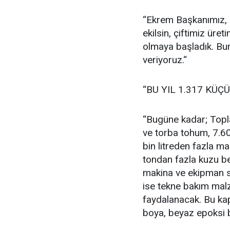
“Ekrem Başkanımız, ‘
ekilsin, çiftimiz üre
olmaya başladık. Bur
veriyoruz.“
“BU YIL 1.317 KÜ
“Bugüne kadar; Topla
ve torba tohum, 7.6
bin litreden fazla ma
tondan fazla kuzu bes
makina ve ekipman sa
ise tekne bakım malz
faydalanacak. Bu ka
boya, beyaz epoksi b