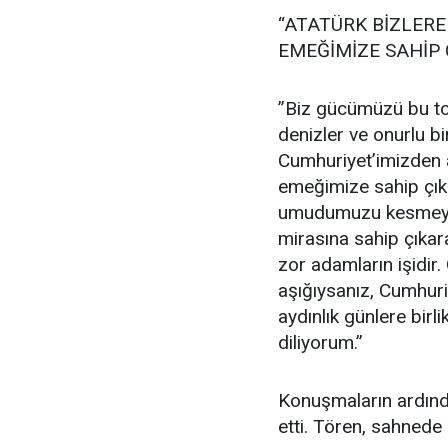
“ATATÜRK BİZLERE
EMEĞİMİZE SAHİP 
”Biz gücümüzü bu to
denizler ve onurlu b
Cumhuriyet’imizden a
emeğimize sahip çıkm
umudumuzu kesmeyeceğ
mirasına sahip çıka
zor adamların işidir
aşığıysanız, Cumhuriy
aydınlık günlere bir
diliyorum.”
Konuşmaların ardında
etti. Tören, sahnede 