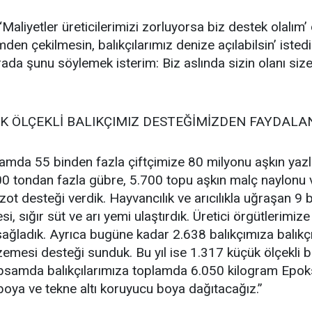
Maliyetler üreticilerimizi zorluyorsa biz destek olalım’
timden çekilmesin, balıkçılarımız denize açılabilsin’ iste
ada şunu söylemek isterim: Biz aslında sizin olanı size 
ÇÜK ÖLÇEKLİ BALIKÇIMIZ DESTEĞİMİZDEN FAYDAL
mda 55 binden fazla çiftçimize 80 milyonu aşkın yazlık 
00 tondan fazla gübre, 5.700 topu aşkın malç naylonu 
zot desteği verdik. Hayvancılık ve arıcılıkla uğraşan 9
i, sığır süt ve arı yemi ulaştırdık. Üretici örgütlerimize
ğladık. Ayrıca bugüne kadar 2.638 balıkçımıza balıkçı
emesi desteği sunduk. Bu yıl ise 1.317 küçük ölçekli 
psamda balıkçılarımıza toplamda 6.050 kilogram Epoksi
oya ve tekne altı koruyucu boya dağıtacağız.”