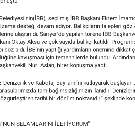
konuştu.
Belediyesi’nin(İBB), seçilmiş İBB Başkanı Ekrem İmamo
malzeme desteği devam ediyor. Balıkçıların talepleri gö
erine ulaştırıldı. Sarıyer’de yapılan törene İBB Başkanve
kanı Oktay Aksu ve çok sayıda balıkçı katıldı. Programda
ı söz aldı. İBB’nin yaptığı yardımların önemine dikka
üğüne kavuşması için temennilerde bulundu. Ardından s
şkanvekili Nuri Aslan, birer konuşma yaptı.
Denizcilik ve Kabotaj Bayramı’nı kutlayarak başlayan
arasularımızda tam bağımsızlığımızın ilanıdır. Denizleri
i özgürleştiren tarihi bir dönüm noktasıdır” şeklinde k
’NUN SELAMLARINI İLETİYORUM”