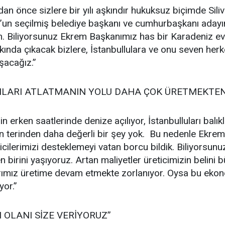
n önce sizlere bir yılı aşkındır hukuksuz biçimde Silivr
ul’un seçilmiş belediye başkanı ve cumhurbaşkanı ada
um. Biliyorsunuz Ekrem Başkanımız has bir Karadeniz ev
kında çıkacak bizlere, İstanbullulara ve onu seven herk
şacağız.”
TILARI ATLATMANIN YOLU DAHA ÇOK ÜRETMEKTEN
in erken saatlerinde denize açılıyor, İstanbulluları balık
lın terinden daha değerli bir şey yok. Bu nedenle Ekr
icilerimizi desteklemeyi vatan borcu bildik. Biliyorsunuz
 birini yaşıyoruz. Artan maliyetler üreticimizin belini b
ılarımız üretime devam etmekte zorlanıyor. Oysa bu ekono
or.”
N OLANI SİZE VERİYORUZ”