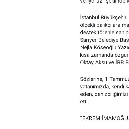
veriyoruz” şeklinde 
İstanbul Büyükşehir 
ölçekli balıkçılara 
destek törenle sahipl
Sarıyer Belediye Baş
Nejla Köseoğlu Yazıc
kısa zamanda özgürl
Oktay Aksu ve İBB Ba
Sözlerine, 1 Temmuz 
vatanımızda, kendi k
eden, denizciliğimiz
etti;
“EKREM İMAMOĞLU