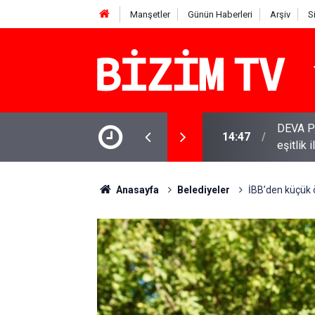
Manşetler
Günün Haberleri
Arşiv
S
 Babacan: Çerçeve Yasa olumlu adım, ancak
YENİ Par
11:51
varamay
Anasayfa
Belediyeler
İBB’den küçük ö