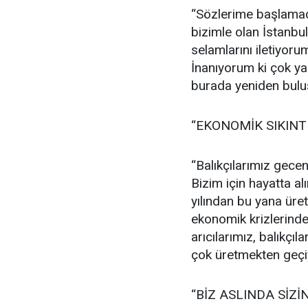
“Sözlerime başlamada
bizimle olan İstanb
selamlarını iletiyor
İnanıyorum ki çok ya
burada yeniden bulu
“EKONOMİK SIKIN
“Balıkçılarımız gecen
Bizim için hayatta a
yılından bu yana üret
ekonomik krizlerinden
arıcılarımız, balıkç
çok üretmekten geçiy
“BİZ ASLINDA SİZİ