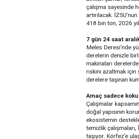
çalışma sayesinde he
artırılacak. İZSU’nun
418 bin ton, 2026 yı
7 gün 24 saat aralı
Meles Deresi'nde yür
derelerin denizle bir
makinaları derelerde
riskini azaltmak içi
derelere taşınan kum
Amaç sadece koku v
Çalışmalar kapsamınd
doğal yapısının korun
ekosistemin destekle
temizlik çalışmaları,
taşıyor. Körfez'e ula