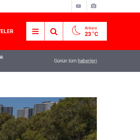
Ankara
YELER
23 °C
ak
YENİ Parti Genel Başkanı Özgür Özel: “Şehit ailel
11:51
Günün tüm
haberleri
varamayacağımız, gözüne bakamayacağımız işle