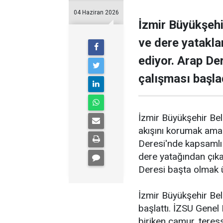
04 Haziran 2026
İzmir Büyükşehi
ve dere yatakla
ediyor. Arap De
çalışması başla
İzmir Büyükşehir Bel
akışını korumak amac
Deresi'nde kapsamlı
dere yatağından çıka
Deresi başta olmak ü
İzmir Büyükşehir Bel
başlattı. İZSU Genel
biriken çamur, teress