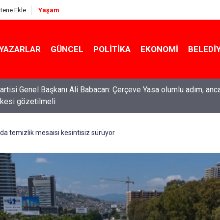
itene Ekle
Yaşam
YAZARLAR
GÜNCEL
POLITIKA
EKONOMI
BELEDI
rtisi Genel Başkanı Ali Babacan: Çerçeve Yasa olumlu adım, anc
ilkesi gözetilmeli
da temizlik mesaisi kesintisiz sürüyor