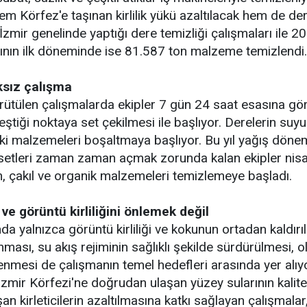
m Körfez'e taşınan kirlilik yükü azaltılacak hem de de
 İzmir genelinde yaptığı dere temizliği çalışmaları ile 2
lının ilk döneminde ise 81.587 ton malzeme temizlendi.
ksız çalışma
ütülen çalışmalarda ekipler 7 gün 24 saat esasına göre
leştiği noktaya set çekilmesi ile başlıyor. Derelerin suyu
ki malzemeleri boşaltmaya başlıyor. Bu yıl yağış döne
n setleri zaman zaman açmak zorunda kalan ekipler nisan 
, çakıl ve organik malzemeleri temizlemeye başladı.
e görüntü kirliliğini önlemek değil
a yalnızca görüntü kirliliği ve kokunun ortadan kaldırı
ması, su akış rejiminin sağlıklı şekilde sürdürülmesi, ola
nmesi de çalışmanın temel hedefleri arasında yer alıy
 İzmir Körfezi'ne doğrudan ulaşan yüzey sularının kalite
şan kirleticilerin azaltılmasına katkı sağlayan çalışma