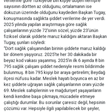
verilerine göre Türkiye’de bin kişiye düşen hemşire
sayısının dörtten az olduğunu, ortalamanın ise
dokuzun üzerinde olduğunu kaydeden Başkan Tugay,
konuşmasında sağlıkta şiddet verilerine de yer verdi.
2025 yılında yapılan araştırmaya göre sağlık
çalışanlarının yüzde 72’sinin sözel, yüzde 23’ünün
fiziksel olarak şiddete maruz kaldığını aktaran Başkan
Tugay, şunları söyledi:
“Dört sağlık çalışanından birinin şiddete maruz kaldığı
bir dönem yaşıyoruz. 2025’te her 30 dakikada bir
beyaz kod vakası yaşanmış. 2025’in ilk 6 ayında 8 bin
795 sağlık çalışanı şiddet nedeniyle resmi bildirimde
bulunmuş. 8 bin 795 kişiyi bir araya getirelim; Beydağ
ilçesi nüfusu kadar. Meslek hayatı boyunca en az bir
kez şiddete uğrayan sağlık çalışanlarının oranı yüzde
69. Meslek sahiplerinin ve mağduriyet yaşayanların
kendi kendine başa çıkmaya, mücadele etmeye
çalıştığı durumlar. Bu sorunlar çaresiz değil, hepsinin
çözümü var. Hepsiyle ilgili yapılabilecek bir şeyler,