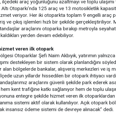
ı, ilçedeki araç yoğunluğunu azaltmayı ve toplu ulaşımı
Altı Otoparkı’nda 125 araç ve 13 motosikletlik kapasit
izmet veriyor. Her iki otoparkta toplam 9 engelli araç 
iş ve çıkış işlemleri hızlı bir şekilde gerçekleştiriliyor
andaşlar araçlarını otoparka bırakıp metroyla seyahat e
 kaldıkları yerden devam edebiliyor.
hizmet veren ilk otopark
esi Otoparklar Şefi Naim Akbıyık, yatırımın yalnızca b
ımı destekleyen bir sistem olarak planlandığını söyledi.
 alan bölgelerde bankalar, alışveriş merkezleri ve iş m
lçede uzun yıllardır hissedilen bir otopark ihtiyacı var
tandaşlarımız araçlarını güvenli şekilde park ederek 
 hem kent trafiğine katkı sağlanıyor hem de toplu ulaşım
onuna entegre şekilde hizmet veren ilk otoparklardan bir
anıma sistemi aktif olarak kullanılıyor. Açık otopark b
acak insansız ödeme sistemi de devreye alınacak” dedi.