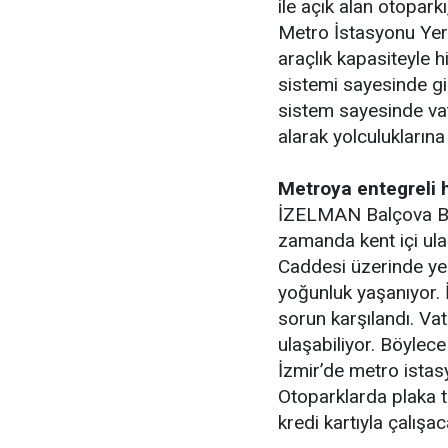
ile açık alan otopark
Metro İstasyonu Yer 
araçlık kapasiteyle h
sistemi sayesinde gir
sistem sayesinde vat
alarak yolculuklarına
Metroya entegreli 
İZELMAN Balçova Bölg
zamanda kent içi ulaş
Caddesi üzerinde yer
yoğunluk yaşanıyor. İ
sorun karşılandı. Va
ulaşabiliyor. Böylece
İzmir’de metro istasy
Otoparklarda plaka t
kredi kartıyla çalış