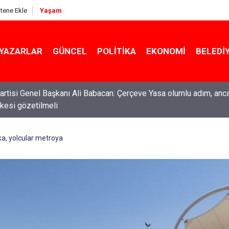
itene Ekle
Yaşam
YAZARLAR
GÜNCEL
POLITIKA
EKONOMI
BELEDI
rtisi Genel Başkanı Ali Babacan: Çerçeve Yasa olumlu adım, anc
ilkesi gözetilmeli
ti Genel Başkanı Özgür Özel: “Şehit ailelerinin, gazilerin yanına
acağımız, gözüne bakamayacağımız işlerin içinde olmayız”
ka, yolcular metroya