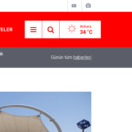
Ankara
YELER
34 °C
ak
Murat Ağırel'den çarpıcı kulis bilgisi: AKP'nin y
11:41
Günün tüm
haberleri
operasyon geliyor!