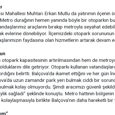
r
ı Mahallesi Muhtarı Erkan Mutlu da yatırımın ilçenin ön
, “Metro durağının hemen yanında böyle bir otoparkın b
andaşlarımız araçlarını bırakıp metroyla seyahat edebil
arak evlerine dönebiliyor. İlçemizdeki otopark sorunun
şlarımızın faydasına olan hizmetlerin artarak devam e
un
em otopark kapasitesinin artırılmasından hem de metro
uklarını dile getiriyor. Otoparkı kullanan vatandaşlar
rdığını belirtti. Balçova’da ikamet ettiğini ve her gün İnc
ova’da uzun zamandır park yeri bulmak ciddi bir sorundu
ulmak kolay olmuyordu. Şimdi aracımızı güvenli şekilde
aylık sağladı” şeklinde konuştu. Metro hattının bölgeni
 kolaylaşmasıyla birlikte Balçova’nın daha hareketli bi
rım”