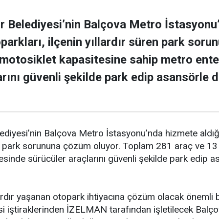
r Belediyesi’nin Balçova Metro İstasyonu’
oparkları, ilçenin yıllardır süren park so
motosiklet kapasitesine sahip metro ente
arını güvenli şekilde park edip asansörle
ediyesi’nin Balçova Metro İstasyonu’nda hizmete aldığı y
ren park sorununa çözüm oluyor. Toplam 281 araç ve 13
esinde sürücüler araçlarını güvenli şekilde park edip
ardır yaşanan otopark ihtiyacına çözüm olacak önemli bi
i iştiraklerinden İZELMAN tarafından işletilecek Balç