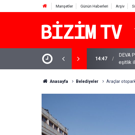
Manşetler
Günün Haberleri
Arşiv
S
DEVA Pa
14:47
eşitlik 
YENİ Par
11:51
varamay
Anasayfa
Belediyeler
Araçlar otopar