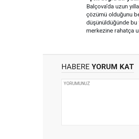
Balçova’da uzun yıll
çözümü olduğunu belir
düşünüldüğünde bu yat
merkezine rahatça u
HABERE
YORUM KAT