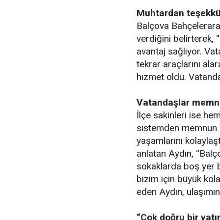
Muhtardan teşekkü
Balçova Bahçeleraras
verdiğini belirterek
avantaj sağlıyor. Vat
tekrar araçlarını al
hizmet oldu. Vatanda
Vatandaşlar memn
İlçe sakinleri ise h
sistemden memnun old
yaşamlarını kolaylaştı
anlatan Aydın, “Balç
sokaklarda boş yer b
bizim için büyük kol
eden Aydın, ulaşımın
“Çok doğru bir yatı